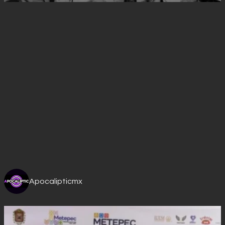
Apocalipticmx