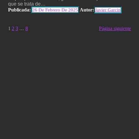
que se trata de…
Publicada:
Autor:
26 De Febrero De 2025
Javier Garcin
1
2
3
…
8
Página siguiente