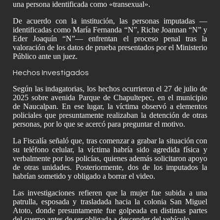
una persona identificada como «transexual».
De acuerdo con la institución, las personas imputadas —
identificadas como María Fernanda “N”, Riche Joannan “N” y
Eder Joaquín “N”— enfrentan el proceso penal tras la
valoración de los datos de prueba presentados por el Ministerio
Público ante un juez.
Hechos Investigados
Según las indagatorias, los hechos ocurrieron el 27 de julio de
2025 sobre avenida Parque de Chapultepec, en el municipio
de Naucalpan. En ese lugar, la víctima observó a elementos
policiales que presuntamente realizaban la detención de otras
personas, por lo que se acercó para preguntar el motivo.
La Fiscalía señaló que, tras comenzar a grabar la situación con
su teléfono celular, la víctima habría sido agredida física y
verbalmente por los policías, quienes además solicitaron apoyo
de otras unidades. Posteriormente, dos de los imputados la
habrían sometido y obligado a borrar el video.
Las investigaciones refieren que la mujer fue subida a una
patrulla, esposada y trasladada hacia la colonia San Miguel
Atoto, donde presuntamente fue golpeada en distintas partes
del cuerpo antes de ser obligada a descender del vehículo.