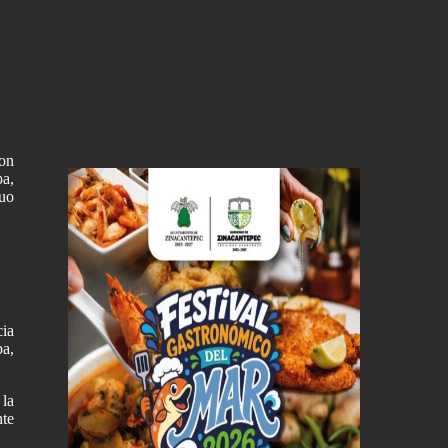
ron
pa,
duo
cia
pa,
 la
nte