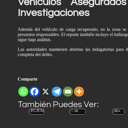
Vehículos Asegurado
Investigaciones
Además del vehículo de carga recuperado, en la zona se 
Asegur
presuntos responsables. El reporte también incluye el hallaz
an en
sigue bajo análisis.
Valle
de
Las autoridades mantienen abiertas las indagatorias para 
Extorsió
Capturan
Chalco
completa del delito.
n,
en
vehícu
despojo
#Acamba
lo
y agua
y a
ligado
ilegal: lo
miembro
a robo
Comparte
que
de ‘Los
a
revela el
Torrijos’;
negoci
Cuarto
rescatan
o y
Informe
a mujer
detiene
También Puedes Ver:
de la
privada
n a
FGJEM
de…
dos…