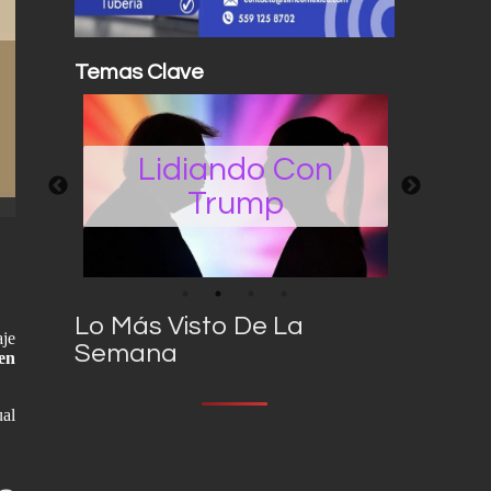
Temas Clave
o Con
Operativos
mp
Edomex
Lo Más Visto De La
aje
Semana
en
ual