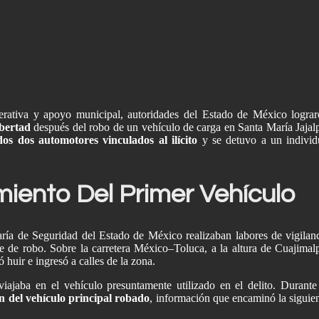
erativa y apoyo municipal, autoridades del Estado de México logra
ibertad
después del robo de un vehículo de carga en Santa María Jajal
os dos automotores vinculados al ilícito
y se detuvo a un indivi
iento Del Primer Vehículo
aría de Seguridad del Estado de México realizaban labores de vigilan
e de robo. Sobre la carretera México–Toluca, a la altura de Cuajimal
 huir e ingresó a calles de la zona.
ajaba en el vehículo presuntamente utilizado en el delito. Durante
n del vehículo principal robado
, información que encaminó la siguie