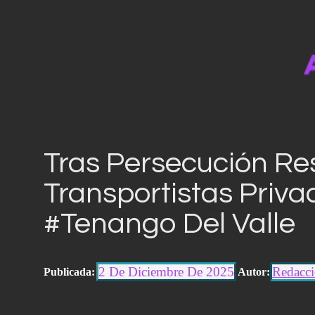
saltar
al
contenido
Tras Persecución Re
Transportistas Priva
#Tenango Del Valle
2 De Diciembre De 2025
Redacci
Publicada:
Autor: