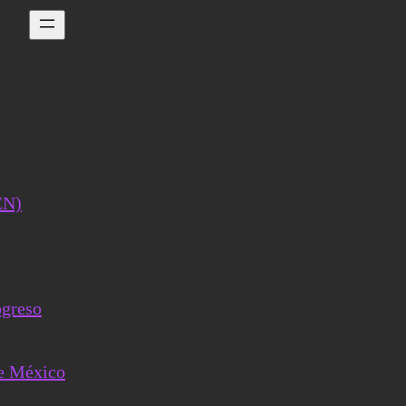
EN)
ogreso
de México