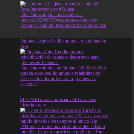
Diputada Zaira Cedillo anuncia rehabilitación
de e
🇲🇽🚨El mexicano Isaac del Toro hace
historia este v