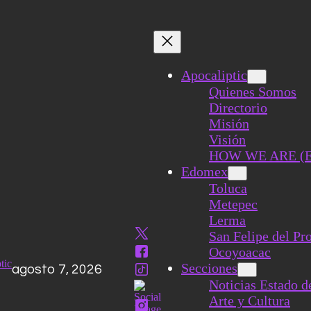
Apocaliptic
Quienes Somos
Directorio
Misión
Visión
HOW WE ARE (
Edomex
Toluca
Metepec
Lerma
San Felipe del Pr
Ocoyoacac
Secciones
agosto 7, 2026
Noticias Estado 
Arte y Cultura