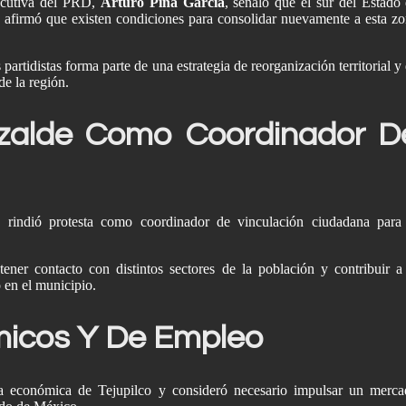
jecutiva del PRD,
Arturo Piña García
, señaló que el sur del Estado
y afirmó que existen condiciones para consolidar nuevamente a esta z
ict
Elecció
El
partidistas forma parte de una estrategia de reorganización territorial y
N
de la región.
bá
Judicial
izalde Como Coordinador D
r
rindió protesta como coordinador de vinculación ciudadana para
.
ener contacto con distintos sectores de la población y contribuir a
o en el municipio.
icos Y De Empleo
cia económica de Tejupilco y consideró necesario impulsar un merc