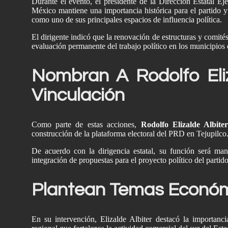
Durante el evento, el presidente de la Dirección Estatal E
México mantiene una importancia histórica para el partido 
Confl
como uno de sus principales espacios de influencia política.
O En 
El dirigente indicó que la renovación de estructuras y comités 
evaluación permanente del trabajo político en los municipios 
Dom
S
Nombran A Rodolfo El
Vinculación
Como parte de estas acciones,
Rodolfo Elizalde Albite
construcción de la plataforma electoral del PRD en Tejupilco
De acuerdo con la dirigencia estatal, su función será mant
integración de propuestas para el proyecto político del partid
Plantean Temas Económ
En su intervención, Elizalde Albiter destacó la importan