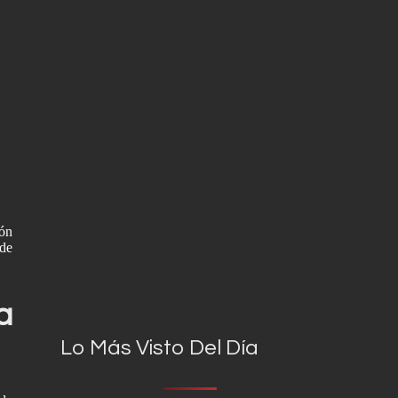
ión
 de
a
Lo Más Visto Del Día