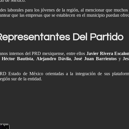
tado de México.
es laborales para los jóvenes de la región, al mencionar que muchos
antear que las empresas que se establecen en el municipio puedan ofre
 Representantes Del Partido
rganos internos del PRD mexiquense, entre ellos
Javier Rivera Escalo
,
Héctor Bautista
,
Alejandro Dávila
,
José Juan Barrientos
y
Je
PRD Estado de México orientadas a la integración de sus platafor
región sur de la entidad.
s que