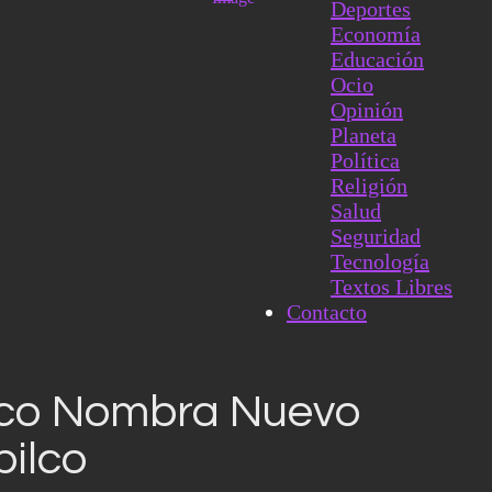
Deportes
Economía
Educación
Ocio
Opinión
Planeta
Política
Religión
Salud
Seguridad
Tecnología
Textos Libres
Contacto
ico Nombra Nuevo
pilco