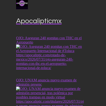
Apocalipticmx
OJO: Aseguran 240 gomitas con THC en el
Aeropuerto
OJO: UNAM anuncia nuevo examen de
admisión presenc