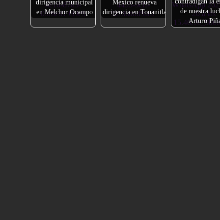
contradigan la e
dirigencia municipal
México renueva
de nuestra luc
en Melchor Ocampo
dirigencia en Tonanitla
Arturo Piñ