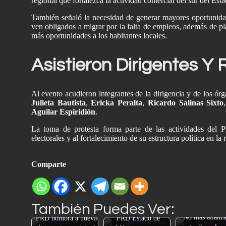
regional que fortalezca la actividad comercial del sur del Es
También señaló la necesidad de generar mayores oportunidad
ven obligados a migrar por la falta de empleos, además de pl
más oportunidades a los habitantes locales.
Asistieron Dirigentes Y
Al evento acudieron integrantes de la dirigencia y de los ó
Julieta Bautista
,
Ericka Peralta
,
Ricardo Salinas Sixto
Aguilar Espiridión
.
La toma de protesta forma parte de las actividades del 
electorales y al fortalecimiento de su estructura política en la 
Comparte
También Puedes Ver:
“No más alianza
PRD nombra a nueva
PRD Estado de