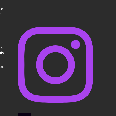
 se
cer
na
,
sús
mas