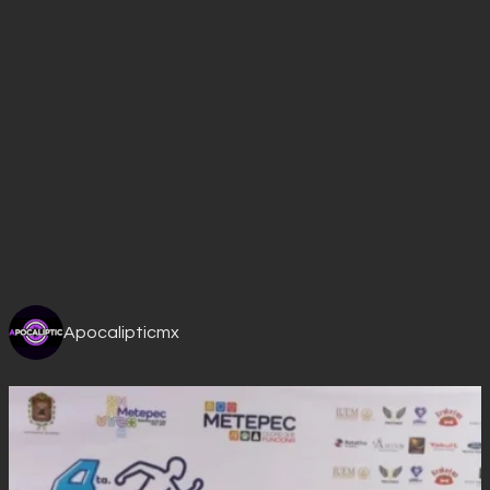
Apocalipticmx