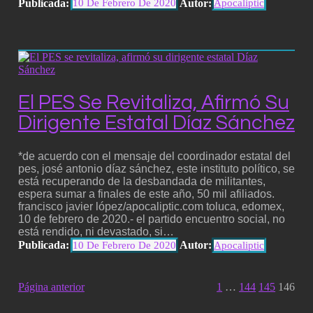
Publicada:
Autor:
10 De Febrero De 2020
Apocaliptic
El PES Se Revitaliza, Afirmó Su
Dirigente Estatal Díaz Sánchez
*de acuerdo con el mensaje del coordinador estatal del
pes, josé antonio díaz sánchez, este instituto político, se
está recuperando de la desbandada de militantes,
espera sumar a finales de este año, 50 mil afiliados.
francisco javier lópez/apocaliptic.com toluca, edomex,
10 de febrero de 2020.- el partido encuentro social, no
está rendido, ni devastado, si…
Publicada:
Autor:
10 De Febrero De 2020
Apocaliptic
Página anterior
1
…
144
145
146