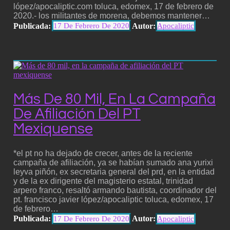
lópez/apocaliptic.com toluca, edomex, 17 de febrero de
2020.- los militantes de morena, debemos mantener…
Publicada:
Autor:
17 De Febrero De 2020
Apocaliptic
Más De 80 Mil, En La Campaña
De Afiliación Del PT
Mexiquense
*el pt no ha dejado de crecer, antes de la reciente
campaña de afiliación, ya se habían sumado ana yurixi
leyva piñón, ex secretaria general del prd, en la entidad
y de la ex dirigente del magisterio estatal, trinidad
arpero franco, resaltó armando bautista, coordinador del
pt. francisco javier lópez/apocaliptic toluca, edomex, 17
de febrero…
Publicada:
Autor:
17 De Febrero De 2020
Apocaliptic